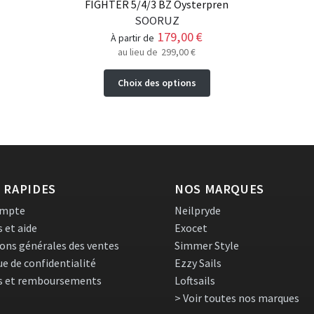
FIGHTER 5/4/3 BZ Oysterpren
SOORUZ
179,00
€
à partir de
au lieu de
299,00
€
Ce
Choix des options
produit
a
plusieurs
variations.
Les
options
peuvent
 RAPIDES
NOS MARQUES
être
ompte
Neilpryde
choisies
s et aide
Exocet
sur
ons générales des ventes
Simmer Style
la
page
ue de confidentialité
Ezzy Sails
du
s et remboursements
Loftsails
produit
> Voir toutes nos marques