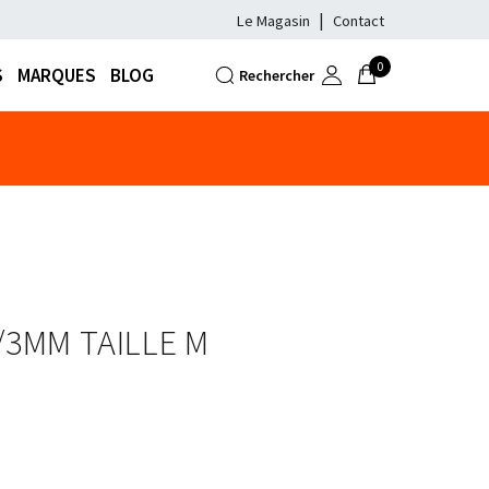
Le Magasin
Contact
0
S
MARQUES
BLOG
Rechercher
ois d'Août, pas d'expédition possible avan
us
/3MM TAILLE M