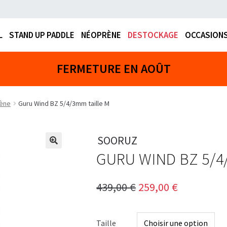
L
STAND UP PADDLE
NÉOPRÈNE
DESTOCKAGE
OCCASION
ite quai34.fr seront en pause pendant le m
Septembre , Bon Vent à vo
ène
Guru Wind BZ 5/4/3mm taille M
SOORUZ
GURU WIND BZ 5/4
Le
Le
439,00
€
259,00
€
prix
prix
initial
actuel
Taille