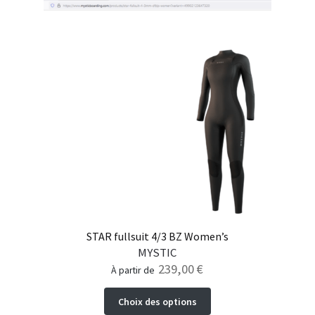
STAR fullsuit 4/3 BZ Women’s
MYSTIC
239,00
€
à partir de
Ce
Choix des options
produit