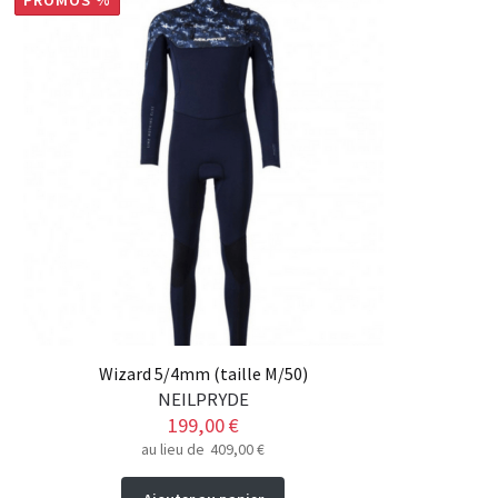
PROMOS %
Wizard 5/4mm (taille M/50)
NEILPRYDE
199,00
€
au lieu de
409,00
€