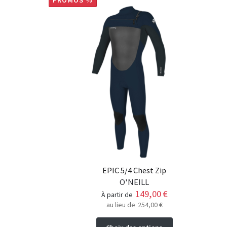
PROMOS %
EPIC 5/4 Chest Zip
O'NEILL
149,00
€
à partir de
au lieu de
254,00
€
Ce