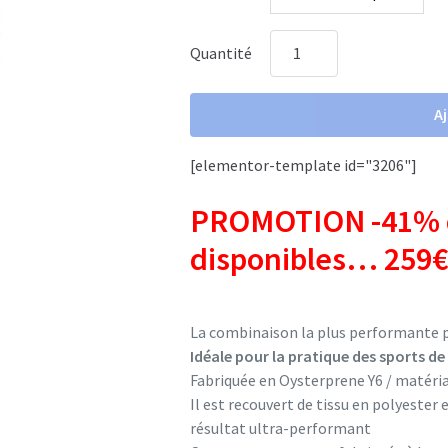
était :
est :
Quantité
439,00 €.
259,00 €.
quantité
de
Guru
A
Wind
BZ
[elementor-template id="3206"]
5/4/3mm
PROMOTION -41% d
taille
M
disponibles… 259€ 
La combinaison la plus performante po
Idéale pour la pratique des sports de
Fabriquée en Oysterprene Y6 / matéria
Il est recouvert de tissu en polyester 
résultat ultra-performant