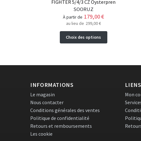
FIGHTER 5/4/3 CZ Oysterpren
SOORUZ
179,00
€
à partir de
au lieu de
299,00
€
Ce
Choix des options
produit
a
plusieurs
variations.
Les
options
peuvent
INFORMATIONS
LIENS
être
Le magasin
Mon c
choisies
Nous contacter
Service
sur
Conditions générales des ventes
Conditi
la
page
Politique de confidentialité
Politiq
du
Retours et remboursements
Retour
produit
Les cookie