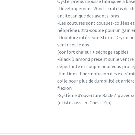
Oysterprene: mousse fabriquée à base 
-Développement Wind: scratchs de chev
antitétanique des avants-bras.
-Les coutures sont cousues-collées et 
néoprène ultra-souple pour un gain en
-Doublure intérieure Storm-Dry en poly
ventre et le dos
(confort chaleur + séchage rapide)
-Black Diamond présent sur le ventre 
déperlante et souple pour vous protég
-Finitions: Thermofusion des extrémi
colle pour plus de durabilité et arriè
flexion
-Système d’ouverture Back-Zip avec son 
(existe aussi en Chest-Zip)