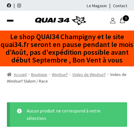
Le Magasin
Contact
0
Aller
Aller
à
au
Recherche
Recherche
Le shop QUAI34 Champigny et le site
la
contenu
pour :
quai34.fr seront en pause pendant le mois
navigation
d'Août, pas d'expédition possible avant
WINDSURF
début Septembre , Bon Vent à vous
PACKS COMPLETS
WINGFOIL
Accueil
Boutique
Windsurf
Voiles de Windsurf
Voiles de
FLOTTEURS
FLOTTEURS
STAND UP PADDLE
Windsurf Slalom / Race
VOILES
AILES
GONFLABLES
NÉOPRÈNE
Freeride
Freestyle Wave
FOILS
MATS
RIGIDE
COMBINAISONS
DESTOCKAGE
Freeride No Cam
Vague
Freeride Cam
Aucun produit ne correspond à votre
Slalom Race
ACCESSOIRES / BAGAGERIE
PAGAIES
WHISBONES
CHAUSSONS
OCCASIONS
Mats SDM
Slalom / Race
sélection.
Windfoil
Mats RDM
Freestyle Wave
ACCESSOIRES SUP
ACCESSOIRES NÉOPRÈNE
FOIL DE WINDSURF
FLOTTEURS DE WINDSURF
MARQUES
Wishbones Aluminium
Flotteurs à Dérive
Accessoires de Mats
Voiles de Windfoil