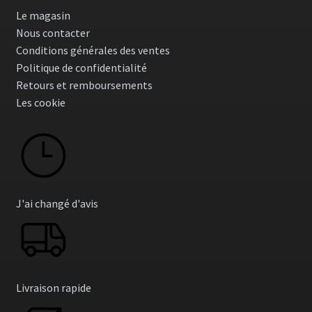
peuvent
Le magasin
être
Nous contacter
choisies
Conditions générales des ventes
sur
Politique de confidentialité
la
Retours et remboursements
page
Les cookie
du
produit
J'ai changé d'avis
Livraison rapide