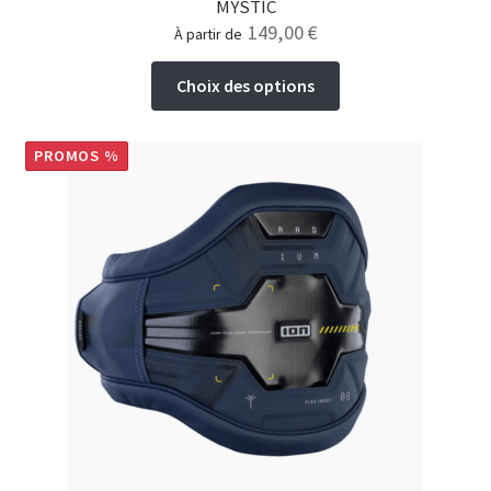
MYSTIC
149,00
€
à partir de
Ce
Choix des options
produit
a
plusieurs
PROMOS %
variations.
Les
options
peuvent
être
choisies
sur
la
page
du
produit