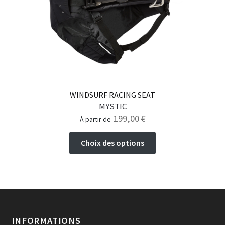
choisies
sur
la
page
du
produit
WINDSURF RACING SEAT
MYSTIC
199,00
€
à partir de
Ce
Choix des options
produit
a
plusieurs
variations.
Les
options
INFORMATIONS