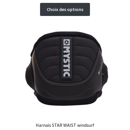
Ce
Choix des options
produit
a
plusieurs
variations.
Les
options
peuvent
être
choisies
sur
la
page
du
produit
Harnais STAR WAIST windsurf