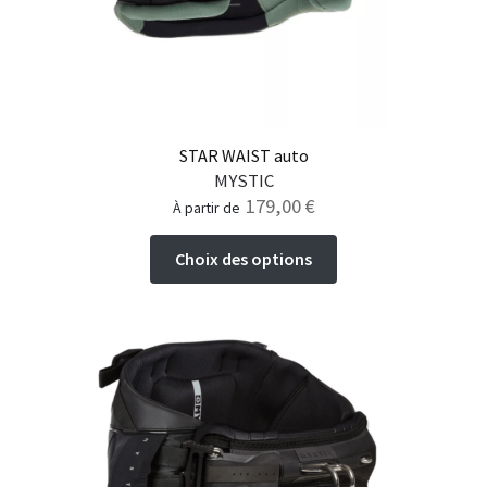
la
page
du
produit
STAR WAIST auto
MYSTIC
179,00
€
à partir de
Ce
Choix des options
produit
a
plusieurs
variations.
Les
options
peuvent
être