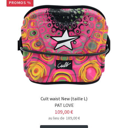
PROMOS %
Cult waist New (taille L)
PAT LOVE
109,00
€
au lieu de
189,00
€