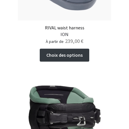
du
produit
RIVAL waist harness
ION
239,00
€
à partir de
Ce
Choix des options
produit
a
plusieurs
variations.
Les
options
peuvent
être
choisies
sur