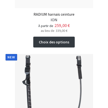
RADIUM harnais ceinture
ION
259,00
€
à partir de
au lieu de
339,00
€
Ce
Choix des options
produit
a
plusieurs
NEW
variations.
Les
options
peuvent
être
choisies
sur
la