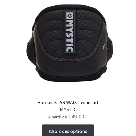
plusieurs
variations.
Les
options
peuvent
être
choisies
sur
la
page
du
produit
Harnais STAR WAIST windsurf
MYSTIC
149,00
€
à partir de
Ce
Choix des options
produit