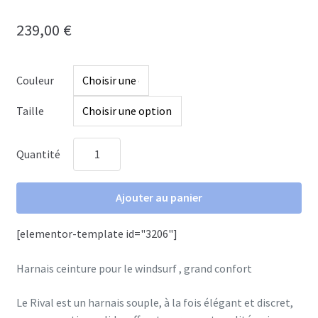
239,00
€
Couleur
Taille
Quantité
quantité
de
RIVAL
Ajouter au panier
waist
harness
[elementor-template id="3206"]
Harnais ceinture pour le windsurf , grand confort
Le Rival est un harnais souple, à la fois élégant et discret,