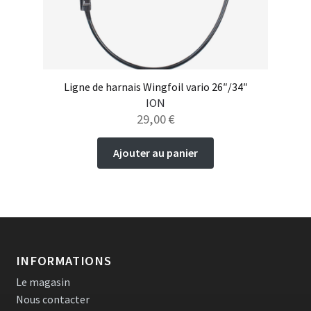
page
du
produit
Ligne de harnais Wingfoil vario 26″/34″
ION
29,00
€
Ajouter au panier
INFORMATIONS
Le magasin
Nous contacter