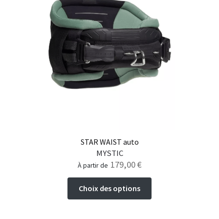
STAR WAIST auto
MYSTIC
179,00
€
à partir de
Ce
Choix des options
produit
a