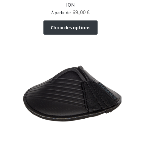
ION
69,00
€
à partir de
Ce
Choix des options
produit
a
plusieurs
variations.
Les
options
peuvent
être
choisies
sur
la
page
du
produit