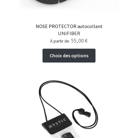
NOSE PROTECTOR autocollant
UNIFIBER
55,00
€
à partir de
Ce
Choix des options
produit
a
plusieurs
variations.
Les
options
peuvent
être
choisies
sur
la