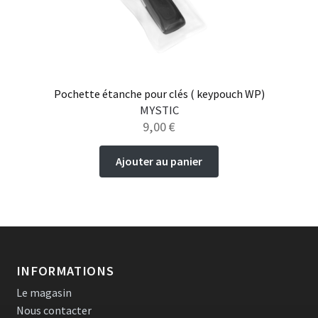
page
du
produit
Pochette étanche pour clés ( keypouch WP)
MYSTIC
9,00
€
Ajouter au panier
INFORMATIONS
Le magasin
Nous contacter