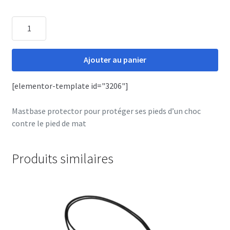
quantité
de
MASTBASE
Ajouter au panier
protector
[elementor-template id="3206"]
Mastbase protector pour protéger ses pieds d’un choc
contre le pied de mat
Produits similaires