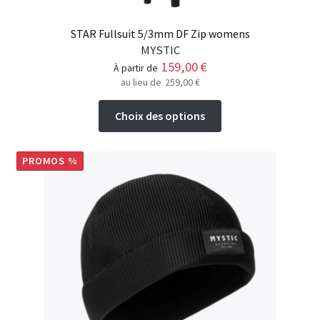
STAR Fullsuit 5/3mm DF Zip womens
MYSTIC
159,00
€
à partir de
au lieu de
259,00
€
Ce
Choix des options
produit
a
plusieurs
PROMOS %
variations.
Les
options
peuvent
être
choisies
sur
la