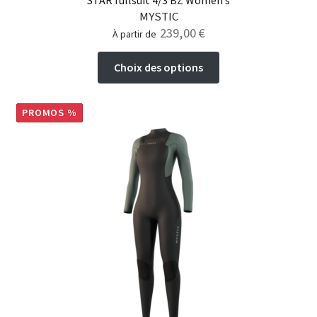
STAR fullsuit 4/3 BZ Women’s
MYSTIC
239,00
€
à partir de
Ce
Choix des options
produit
a
plusieurs
PROMOS %
variations.
Les
options
peuvent
être
choisies
sur
la
page
du
produit