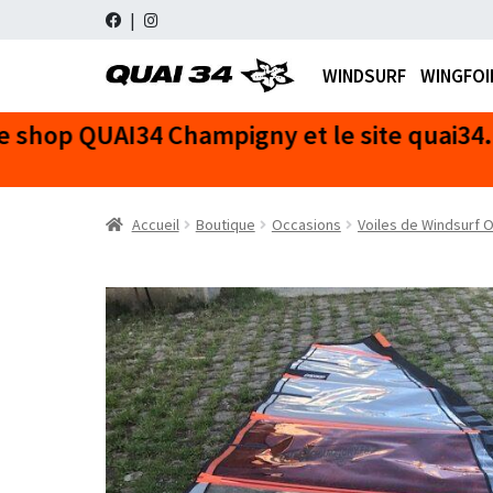
WINDSURF
WINGFOI
Aller
Aller
à
au
Recherche
Recherche
la
contenu
pour :
navigation
Accueil
Boutique
Occasions
Voiles de Windsurf 