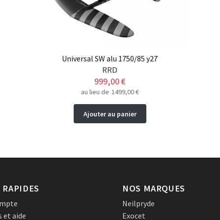
Universal SW alu 1750/85 y27
RRD
999,00
€
au lieu de
1499,00
€
Ajouter au panier
 RAPIDES
NOS MARQUES
ompte
Neilpryde
s et aide
Exocet