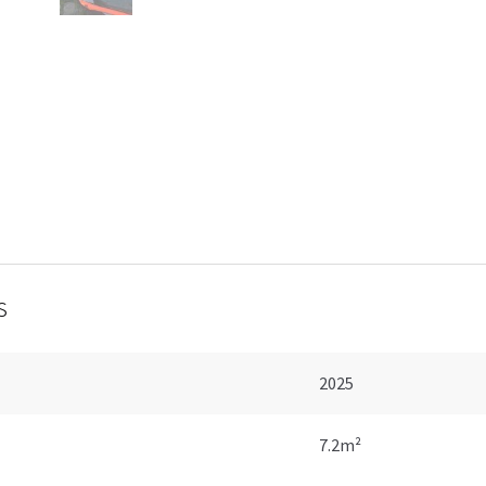
s
2025
7.2m²