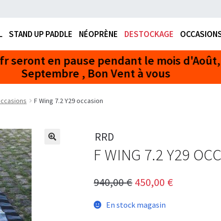
L
STAND UP PADDLE
NÉOPRÈNE
DESTOCKAGE
OCCASION
FERMETURE EN AOÛT
Occasions
F Wing 7.2 Y29 occasion
RRD
F WING 7.2 Y29 OC
Le
Le
940,00
€
450,00
€
prix
prix
En stock magasin
initial
actuel