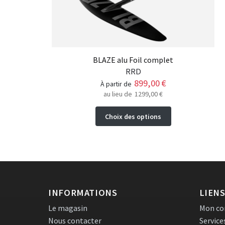
BLAZE alu Foil complet
RRD
899,00
€
à partir de
au lieu de
1299,00
€
Ce
Choix des options
produit
a
plusieurs
variations.
Les
options
peuvent
INFORMATIONS
LIENS
être
Le magasin
Mon c
choisies
Nous contacter
Service
sur