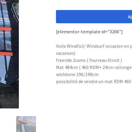
était :
est :
quantité
de
A
940,00 €.
450,00 €.
F
Wing
[elementor-template id="3206"]
7.2
Y29
Voile Windfoil/ Windsurf occasion en pa
occasion
vacances)
freeride 2cams ( fourreau étroit )
Mat 484cm ( 460 RDM+ 24cm rallonge 
wishbone 196/198cm
possibilité de vendre un mat RDM 460