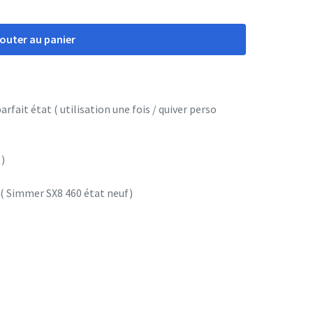
jouter au panier
rfait état ( utilisation une fois / quiver perso
)
 ( Simmer SX8 460 état neuf)