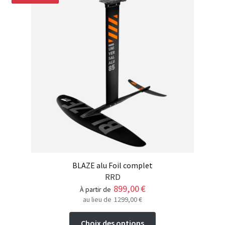
BLAZE alu Foil complet
RRD
899,00
€
à partir de
au lieu de
1299,00
€
Ce
Choix des options