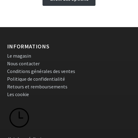
produit
a
plusieurs
variations.
Les
options
INFORMATIONS
peuvent
Le magasin
être
Nous contacter
choisies
Conditions générales des ventes
sur
Politique de confidentialité
la
Retours et remboursements
page
Les cookie
du
produit