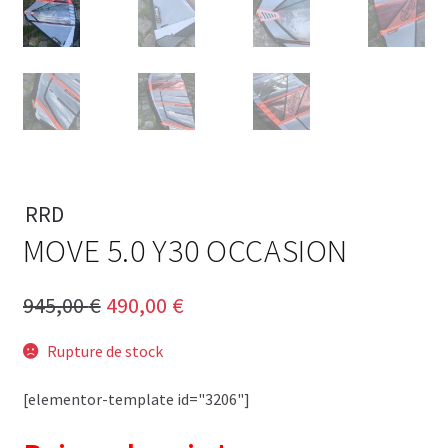
RRD
MOVE 5.0 Y30 OCCASION
Le
Le
945,00
€
490,00
€
prix
prix
Rupture de stock
initial
actuel
[elementor-template id="3206"]
était :
est :