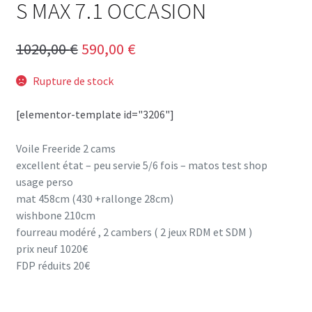
S MAX 7.1 OCCASION
Le
Le
1020,00
€
590,00
€
prix
prix
Rupture de stock
initial
actuel
[elementor-template id="3206"]
était :
est :
1020,00 €.
590,00 €.
Voile Freeride 2 cams
excellent état – peu servie 5/6 fois – matos test shop
usage perso
mat 458cm (430 +rallonge 28cm)
wishbone 210cm
fourreau modéré , 2 cambers ( 2 jeux RDM et SDM )
prix neuf 1020€
FDP réduits 20€