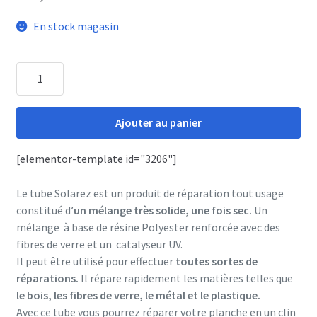
En stock magasin
quantité
de
Kit
Ajouter au panier
"All
Purpose"
[elementor-template id="3206"]
100gr
Le tube Solarez est un produit de réparation tout usage
constitué d’
un mélange très solide, une fois sec.
Un
mélange à base de résine Polyester renforcée avec des
fibres de verre et un catalyseur UV.
Il peut être utilisé pour effectuer
toutes sortes de
réparations.
Il répare rapidement les matières telles que
le bois, les fibres de verre, le métal et le plastique.
Avec ce tube vous pourrez réparer votre planche en un clin