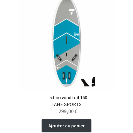
variations.
Les
options
peuvent
être
choisies
sur
la
page
du
produit
Techno wind foil 160
TAHE SPORTS
1299,00
€
Ajouter au panier