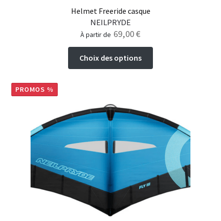
Helmet Freeride casque
NEILPRYDE
69,00
€
à partir de
Ce
Choix des options
produit
a
plusieurs
PROMOS %
variations.
Les
options
peuvent
être
choisies
sur
la
page
du