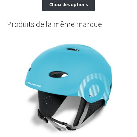
Ce
Choix des options
produit
a
Produits de la même marque
plusieurs
variations.
Les
options
peuvent
être
choisies
sur
la
page
du
produit