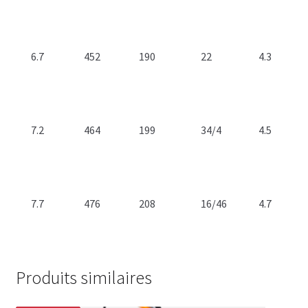
6.7
452
190
22
4.3
7.2
464
199
34/4
4.5
7.7
476
208
16/46
4.7
Produits similaires