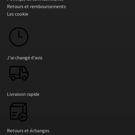
Retours et remboursements
page
Les cookie
du
produit
J'ai changé d'avis
Livraison rapide
Retours et échanges