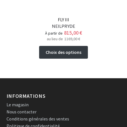
produit
FLY III
NEILPRYDE
815,00
€
à partir de
au lieu de
1169,00
€
Ce
Choix des options
produit
a
plusieurs
variations.
Les
options
INFORMATIONS
peuvent
Le magasin
être
Nous contacter
choisies
Conditions générales des ventes
sur
Politique de confidentialité
la