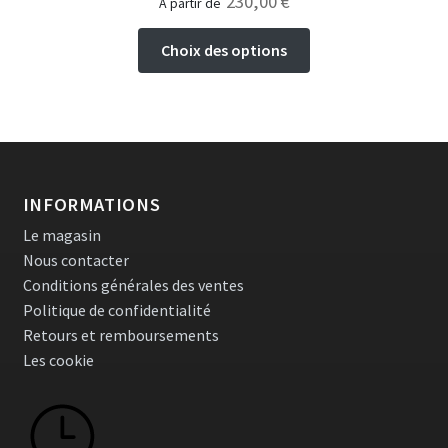
230,00
€
à partir de
Ce
Choix des options
produit
a
plusieurs
variations.
Les
options
INFORMATIONS
peuvent
Le magasin
être
Nous contacter
choisies
Conditions générales des ventes
sur
Politique de confidentialité
la
Retours et remboursements
page
Les cookie
du
produit