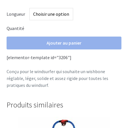
Longueur
Quantité
quantité
de
Ajouter au panier
alu
boom
[elementor-template id="3206"]
mono
Conçu pour le windsurfer qui souhaite un wishbone
réglable, léger, solide et assez rigide pour toutes les
pratiques du windsurf.
Produits similaires