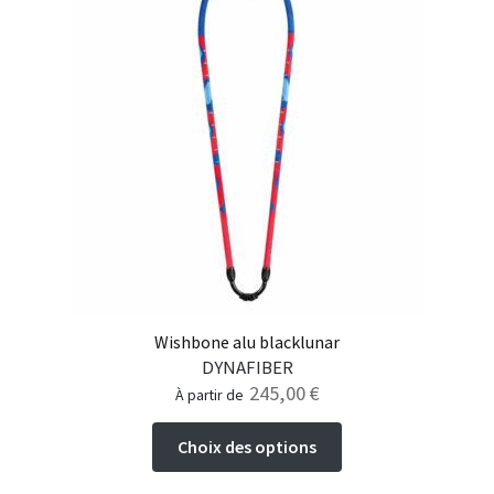
Wishbone alu blacklunar
DYNAFIBER
245,00
€
à partir de
Ce
Choix des options
produit
a