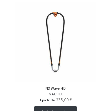
plusieurs
variations.
Les
options
peuvent
être
choisies
sur
la
page
du
produit
NX Wave HD
NAUTIX
235,00
€
à partir de
Ce