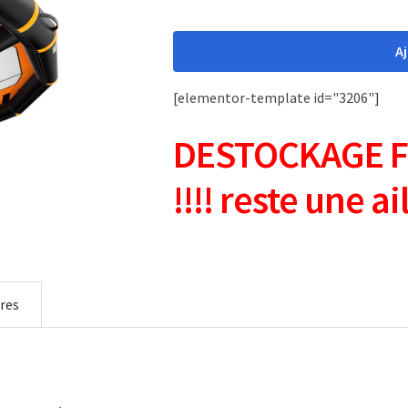
était :
est :
quantité
de
A
859,00 €.
399,00 €.
EVO
WING
[elementor-template id="3206"]
wing
DESTOCKAGE F
foil
3.5m²
!!!! reste une ai
res