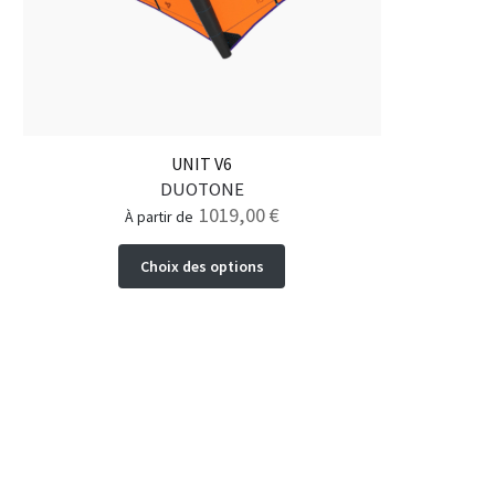
UNIT V6
DUOTONE
1019,00
€
à partir de
Ce
Choix des options
produit
a
plusieurs
variations.
Les
options
peuvent
être
choisies