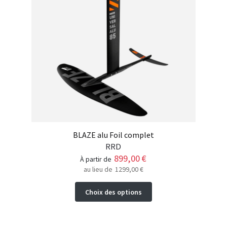
choisies
sur
la
page
du
produit
BLAZE alu Foil complet
RRD
899,00
€
à partir de
au lieu de
1299,00
€
Ce
Choix des options
produit
a
plusieurs