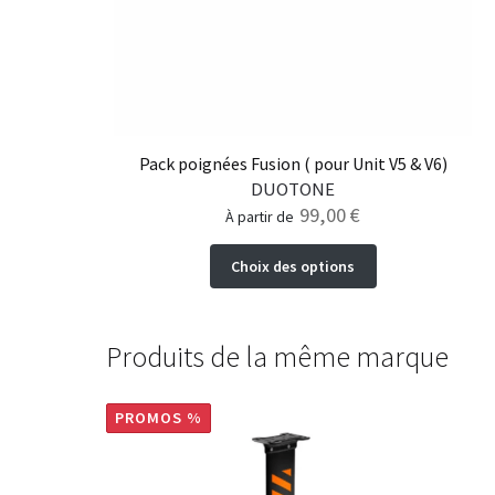
Pack poignées Fusion ( pour Unit V5 & V6)
DUOTONE
99,00
€
à partir de
Ce
Choix des options
produit
a
plusieurs
Produits de la même marque
variations.
Les
options
PROMOS %
peuvent
être
choisies