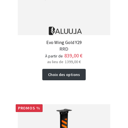
Evo Wing Gold Y29
RRD
839,00
€
à partir de
au lieu de
1399,00
€
Ce
Choix des options
produit
a
plusieurs
variations.
Les
PROMOS %
options
peuvent
être