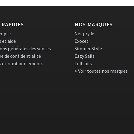
variations.
Les
options
peuvent
 RAPIDES
NOS MARQUES
être
ompte
Neilpryde
choisies
s et aide
Exocet
sur
ons générales des ventes
Simmer Style
la
page
ue de confidentialité
Ezzy Sails
du
s et remboursements
Loftsails
produit
> Voir toutes nos marques