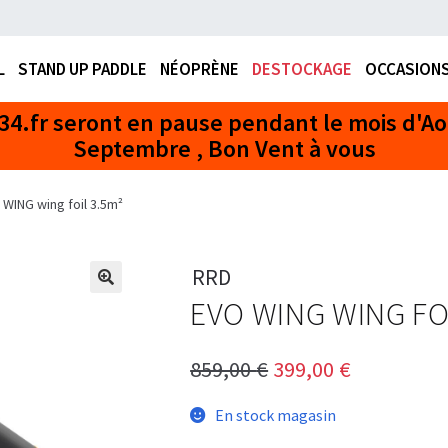
L
STAND UP PADDLE
NÉOPRÈNE
DESTOCKAGE
OCCASION
FERMETURE EN AOÛT
 WING wing foil 3.5m²
RRD
EVO WING WING FOI
Le
Le
859,00
€
399,00
€
prix
prix
En stock magasin
initial
actuel