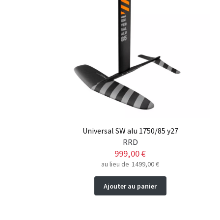
sur
la
page
du
produit
Universal SW alu 1750/85 y27
RRD
999,00
€
au lieu de
1499,00
€
Ajouter au panier