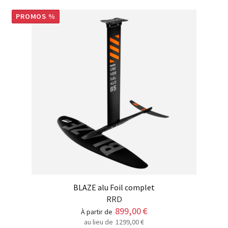
PROMOS %
BLAZE alu Foil complet
RRD
899,00
€
à partir de
au lieu de
1299,00
€