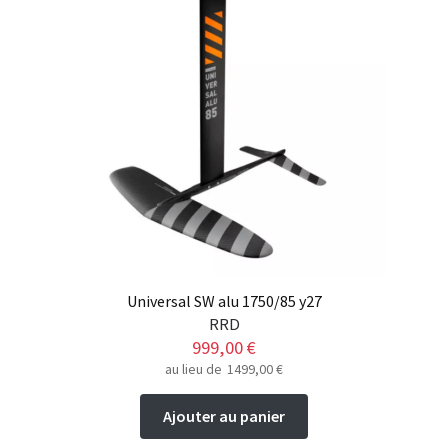
peuvent
être
choisies
sur
la
page
du
produit
Universal SW alu 1750/85 y27
RRD
999,00
€
au lieu de
1499,00
€
Ajouter au panier