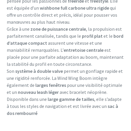
pensée pour les passionnés de
freeride
et
freestyle
. Elle
est équipée d’un
wishbone full carbone ultra rigide
qui
offre un contrôle direct et précis, idéal pour pousser vos
manœuvres au plus haut niveau.
Grâce à une
zone de puissance centrale
, la propulsion est
parfaitement canalisée, tandis que le
profil plat
et le
bord
d’attaque compact
assurent une vitesse et une
maniabilité remarquables. L’
entretoise centrale
est
placée pour une parfaite adaptation au boom, maintenant
la stabilité du profil en toute circonstance.
Son
système à double valve
permet un gonflage rapide et
une rigidité renforcée. La Wind Wing Boom intègre
également de
larges fenêtres
pour une visibilité optimale
et un
nouveau leash léger
avec bracelet néoprène.
Disponible dans une
large gamme de tailles
, elle s’adapte
à tous les styles de navigation et est livrée avec un
sac à
dos rembourré