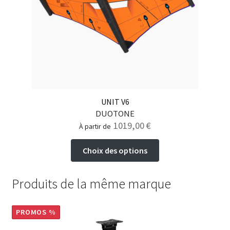
UNIT V6
DUOTONE
1019,00
€
à partir de
Ce
Choix des options
produit
a
Produits de la même marque
plusieurs
variations.
Les
PROMOS %
options