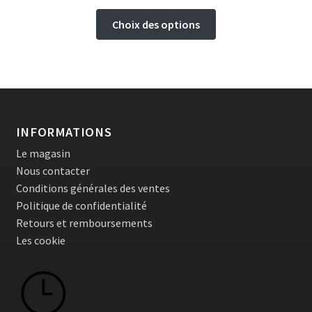
Ce
Choix des options
produit
a
plusieurs
variations.
Les
options
INFORMATIONS
peuvent
Le magasin
être
Nous contacter
choisies
Conditions générales des ventes
sur
Politique de confidentialité
la
Retours et remboursements
page
Les cookie
du
produit