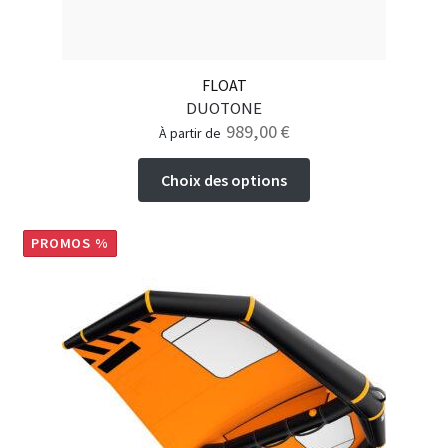
FLOAT
DUOTONE
989,00
€
à partir de
Ce
Choix des options
produit
a
plusieurs
PROMOS %
variations.
Les
options
peuvent
être
choisies
sur
la