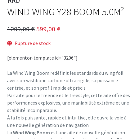
RRD
WIND WING Y28 BOOM 5.0M²
Le
Le
1209,00
€
599,00
€
prix
prix
Rupture de stock
initial
actuel
[elementor-template id="3206"]
était :
est :
1209,00 €.
599,00 €.
La Wind Wing Boom redéfinit les standards du wing foil
avec son wishbone carbone ultra rigide, sa puissance
centrée, et son profil rapide et précis.
Parfaite pour le freeride et le freestyle, cette aile offre des
performances explosives, une maniabilité extrême et une
stabilité incomparable.
À la fois puissante, rapide et intuitive, elle ouvre la voie à
une nouvelle génération de navigation
La
Wind Wing Boom
est une aile de nouvelle génération