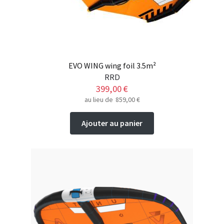
page
du
produit
EVO WING wing foil 3.5m²
RRD
399,00
€
au lieu de
859,00
€
Ajouter au panier