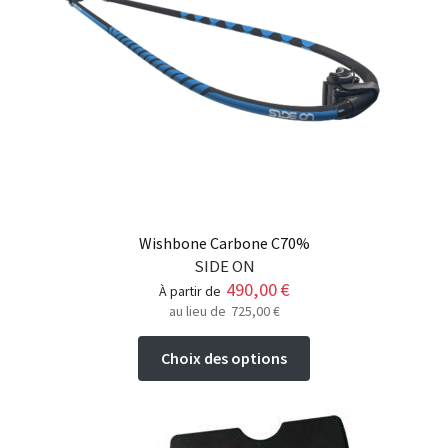
peuvent
être
choisies
sur
la
page
du
produit
Wishbone Carbone C70%
SIDE ON
490,00
€
à partir de
au lieu de
725,00
€
Ce
Choix des options
produit
a
plusieurs
variations.