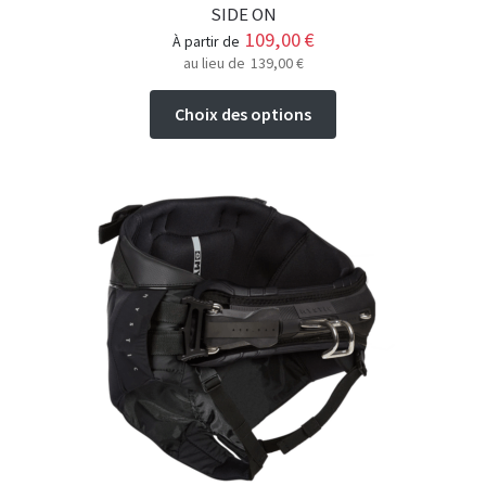
SIDE ON
109,00
€
à partir de
au lieu de
139,00
€
Ce
Choix des options
produit
a
plusieurs
variations.
Les
options
peuvent
être
choisies
sur
la
page
du
produit