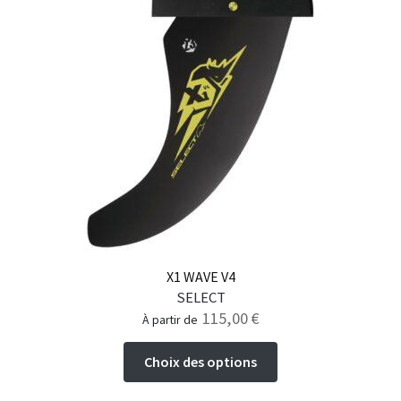
Les
options
peuvent
être
choisies
sur
la
page
du
produit
X1 WAVE V4
SELECT
115,00
€
à partir de
Ce
Choix des options
produit
a