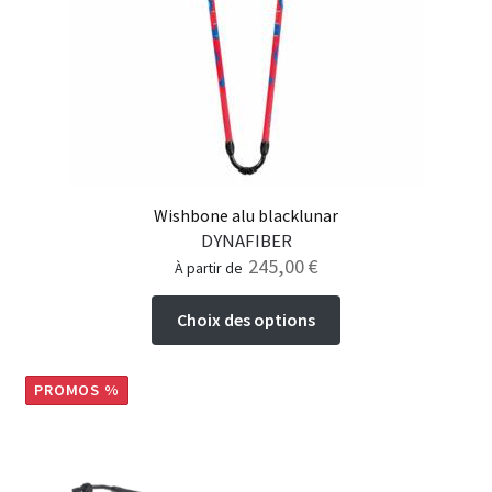
choisies
sur
la
page
du
produit
Wishbone alu blacklunar
DYNAFIBER
245,00
€
à partir de
Ce
Choix des options
produit
a
plusieurs
PROMOS %
variations.
Les
options