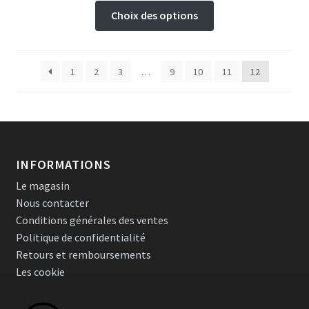
Ce
Choix des options
produit
a
plusieurs
1
2
3
…
9
10
11
12
variations.
Les
options
peuvent
être
choisies
INFORMATIONS
sur
Le magasin
la
Nous contacter
page
Conditions générales des ventes
du
Politique de confidentialité
produit
Retours et remboursements
Les cookie