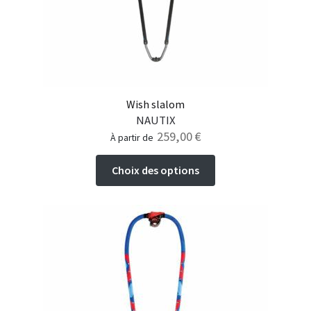
Wish slalom
NAUTIX
259,00
€
à partir de
Ce
Choix des options
produit
a
plusieurs
variations.
Les
options
peuvent
être