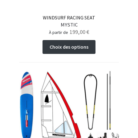
WINDSURF RACING SEAT
MYSTIC
199,00
€
à partir de
Ce
Choix des options
produit
a
plusieurs
variations.
Les
options
peuvent
être
choisies
sur
la
page