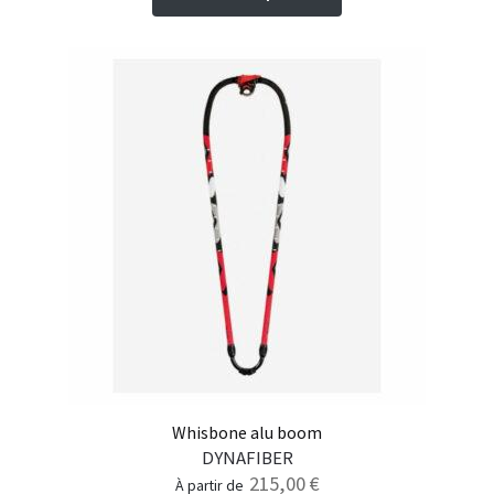
produit
a
plusieurs
variations.
Les
options
peuvent
être
choisies
sur
la
page
du
produit
Whisbone alu boom
DYNAFIBER
215,00
€
à partir de