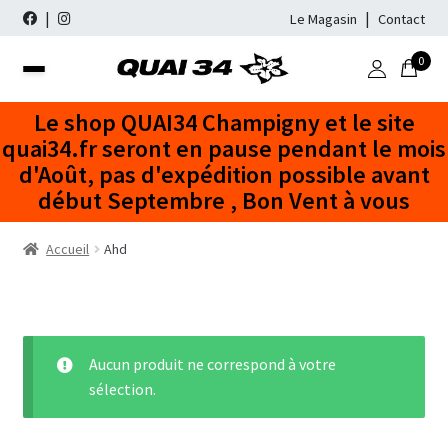
Le Magasin
Contact
0
Aller
Aller
à
au
Recherche
Recherche
Le shop QUAI34 Champigny et le site
la
contenu
pour :
quai34.fr seront en pause pendant le mois
navigation
d'Août, pas d'expédition possible avant
WINDSURF
début Septembre , Bon Vent à vous
PACKS COMPLETS
WINGFOIL
Accueil
Ahd
FLOTTEURS
FLOTTEURS
STAND UP PADDLE
VOILES
AILES
GONFLABLES
NÉOPRÈNE
Freeride
Freestyle Wave
FOILS
MATS
RIGIDE
COMBINAISONS
DESTOCKAGE
Freeride No Cam
Vague
Aucun produit ne correspond à votre
Freeride Cam
Slalom Race
ACCESSOIRES / BAGAGERIE
PAGAIES
WHISBONES
CHAUSSONS
OCCASIONS
Mats SDM
sélection.
Slalom / Race
Windfoil
Mats RDM
Freestyle Wave
ACCESSOIRES SUP
ACCESSOIRES NÉOPRÈNE
FOIL DE WINDSURF
FLOTTEURS DE WINDSURF
MARQUES
Wishbones Aluminium
Flotteurs à Dérive
Accessoires de Mats
Voiles de Windfoil