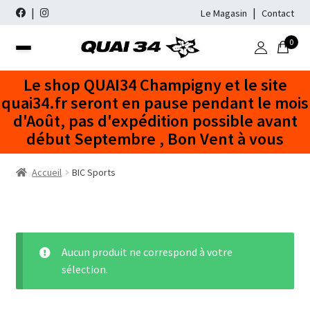
Le Magasin
Contact
0
Aller
Aller
à
au
Recherche
Recherche
Le shop QUAI34 Champigny et le site
la
contenu
pour :
quai34.fr seront en pause pendant le mois
navigation
d'Août, pas d'expédition possible avant
WINDSURF
début Septembre , Bon Vent à vous
PACKS COMPLETS
WINGFOIL
Accueil
BIC Sports
FLOTTEURS
FLOTTEURS
STAND UP PADDLE
VOILES
AILES
GONFLABLES
NÉOPRÈNE
Freeride
Freestyle Wave
FOILS
MATS
RIGIDE
COMBINAISONS
DESTOCKAGE
Freeride No Cam
Vague
Aucun produit ne correspond à votre
Freeride Cam
Slalom Race
ACCESSOIRES / BAGAGERIE
PAGAIES
WHISBONES
CHAUSSONS
OCCASIONS
Mats SDM
sélection.
Slalom / Race
Windfoil
Mats RDM
Freestyle Wave
ACCESSOIRES SUP
ACCESSOIRES NÉOPRÈNE
FOIL DE WINDSURF
FLOTTEURS DE WINDSURF
MARQUES
Wishbones Aluminium
Flotteurs à Dérive
Accessoires de Mats
Voiles de Windfoil