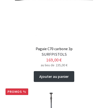
choisies
sur
la
page
du
produit
Pagaie C70 carbone 3p
SURFPISTOLS
169,00
€
au lieu de
235,00
€
Ajouter au panier
PROMOS %