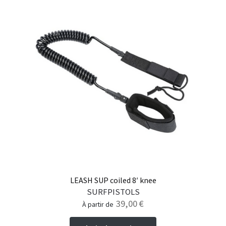
plusieurs
variations.
Les
options
peuvent
être
choisies
sur
la
page
du
produit
LEASH SUP coiled 8′ knee
SURFPISTOLS
39,00
€
à partir de
Ce