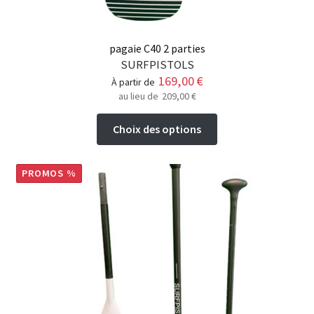
pagaie C40 2 parties
SURFPISTOLS
169,00
€
à partir de
au lieu de
209,00
€
Ce
Choix des options
produit
a
plusieurs
PROMOS %
variations.
Les
options
peuvent
être
choisies
sur
la