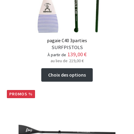
page
du
produit
pagaie C40 3parties
SURFPISTOLS
139,00
€
à partir de
au lieu de
219,00
€
Ce
Choix des options
produit
a
plusieurs
PROMOS %
variations.
Les
options
peuvent
être