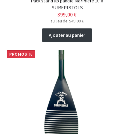
Pack stand up paddle Marinière 10’6
SURFPISTOLS
399,00
€
au lieu de
549,00
€
Ajouter au panier
PROMOS %