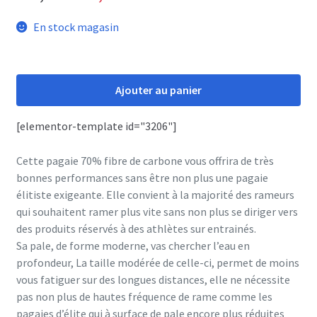
prix
prix
En stock magasin
initial
actuel
était :
est :
quantité
de
Ajouter au panier
235,00 €.
169,00 €.
Pagaie
C70
[elementor-template id="3206"]
carbone
3p
Cette pagaie 70% fibre de carbone vous offrira de très
bonnes performances sans être non plus une pagaie
élitiste exigeante. Elle convient à la majorité des rameurs
qui souhaitent ramer plus vite sans non plus se diriger vers
des produits réservés à des athlètes sur entrainés.
Sa pale, de forme moderne, vas chercher l’eau en
profondeur, La taille modérée de celle-ci, permet de moins
vous fatiguer sur des longues distances, elle ne nécessite
pas non plus de hautes fréquence de rame comme les
pagaies d’élite qui à surface de pale encore plus réduites