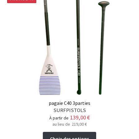
pagaie C40 3parties
SURFPISTOLS
139,00
€
à partir de
au lieu de
219,00
€
Ce
Choix des options