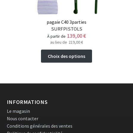
pagaie C40 3parties
SURFPISTOLS
139,00
€
à partir de
au lieu de
219,00
€
Ce
Choix des options
produit
a
plusieurs
variations.
Les
options
INFORMATIONS
peuvent
Le magasin
être
Nous contacter
choisies
Conditions générales des ventes
sur