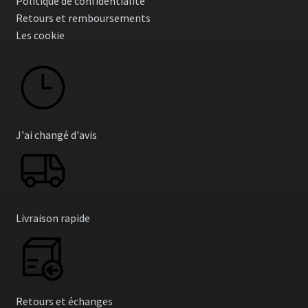
Politique de confidentialité
la
Retours et remboursements
page
Les cookie
du
produit
J'ai changé d'avis
Livraison rapide
Retours et échanges